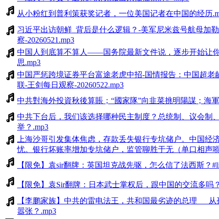
从小粉红到普利策获奖记者，一位美国记者在中国的经历.m
习近平出访朝鲜_背后是什么逻辑？-美军尼米兹号航母加勒比
察-20260521.mp3
中国人到底算不算人——国务院最新文件说，逐步开始让你
思.mp3
中国严惩跨境证券平台富途老虎中招-国情报告：中国超老
联-王剑每日观察-20260522.mp3
中共對海外投資秋後算賬；“國家隊”向韭菜挑明陽謀；海軍
中共下台后，我们该选择哪种民主制度？总统制、议会制
举？.mp3
上海沙哥引发集体焦虑，存款丢失银行专坑储户。中国经
忧。银行坏账率增加专坑储户，监管聊胜于无（单口相声嘚啵
【限免】袁sir翻牌：英国坦克战先驱，怎么信了法西斯？#lifean
【限免】袁Sir翻牌：日本武士掌权后，跟中国的交流多吗？#lifea
【李鹏家族】中共的雷电法王，共和国最劣迹的总理___
嚣张？.mp3