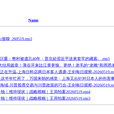
Name
_260519.mp3
沉重：整村被遺忘40年；普京給習近平送來套牢的繩索。.mp3
大结局篇章！薄谷开来比江青更狠、更绝！老毛的“老雕”和周恩来的
温-上海日料店两日本客人遇袭-王剑每日观察-20260519.m
这半年忙死了，万国来朝的感觉；上海又出针对日本人的伤害事件
川普股票交易与川普政策的巧合-王剑每日观察-20260519.m
持现状｜战略模糊｜王局拍案20260519.mp4
持现状｜战略模糊｜王局拍案20260519.mp3