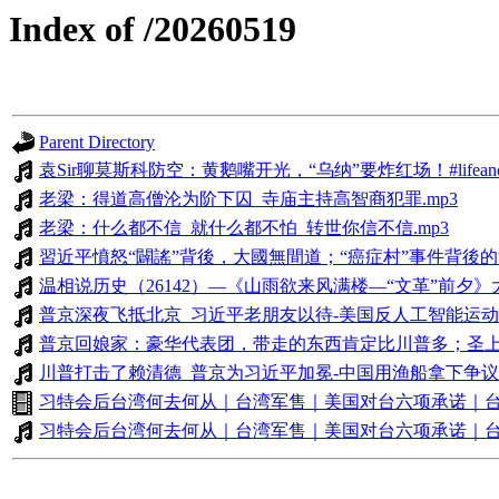
Index of /20260519
Parent Directory
袁Sir聊莫斯科防空：黄鹅嘴开光，“乌纳”要炸红场！#lifeano漫聊
老梁：得道高僧沦为阶下囚_寺庙主持高智商犯罪.mp3
老梁：什么都不信_就什么都不怕_转世你信不信.mp3
習近平憤怒“闢謠”背後，大國無間道；“癌症村”事件背後的
温相说历史（26142）—《山雨欲来风满楼—“文革”前夕》
普京深夜飞抵北京_习近平老朋友以待-美国反人工智能运动正在升
普京回娘家：豪华代表团，带走的东西肯定比川普多；圣上
川普打击了赖清德_普京为习近平加冕-中国用渔船拿下争议海域-
习特会后台湾何去何从｜台湾军售｜美国对台六项承诺｜台独｜维
习特会后台湾何去何从｜台湾军售｜美国对台六项承诺｜台独｜维