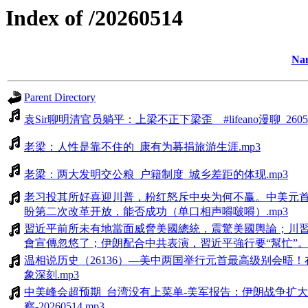
Index of /20260514
Na
Parent Directory
袁Sir聊明清官员躺平：上梁不正下梁歪__#lifeano漫聊_26051
老梁：人性是靠不住的_康有为募捐旅游生涯.mp3
老梁：两大发明交公粮_户籍制度_城乡差距的体现.mp3
老习投其所好喜迎川普，粉红怒斥中央为何不赢。中美元
盼第二次改革开放，能否成功（单口相声嘚啵嘚）.mp3
習近平前所未有地當面威脅美國總統，震驚美國輿論；川習
會宣傳忽悠了；伊朗配合中共表演，習近平強行要“幫忙”。.
温相说历史（26136）—美中两国举行元首最高级别会晤
象深刻.mp3
中美峰会超预期_台湾没有上菜单-美军报告：伊朗战争扩大
察-20260514.mp3