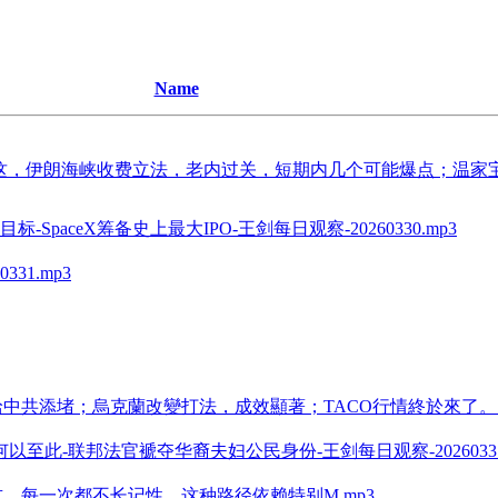
Name
标可能是这，伊朗海峡收费立法，老内过关，短期内几个可能爆点；温
aceX筹备史上最大IPO-王剑每日观察-20260330.mp3
31.mp3
共添堵；烏克蘭改變打法，成效顯著；TACO行情終於來了。.
此-联邦法官褫夺华裔夫妇公民身份-王剑每日观察-20260331.
，每一次都不长记性，这种路径依赖特别M.mp3