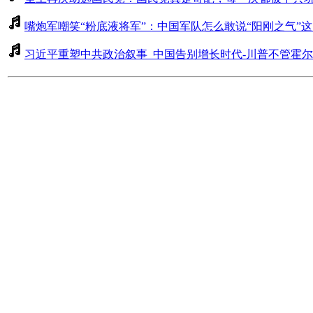
嘴炮军嘲笑“粉底液将军”：中国军队怎么敢说“阳刚之气”
习近平重塑中共政治叙事_中国告别增长时代-川普不管霍尔木兹