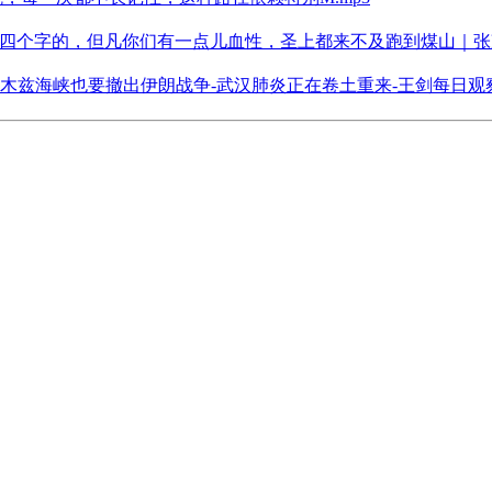
这四个字的，但凡你们有一点儿血性，圣上都来不及跑到煤山｜张凌
海峡也要撤出伊朗战争-武汉肺炎正在卷土重来-王剑每日观察-2026