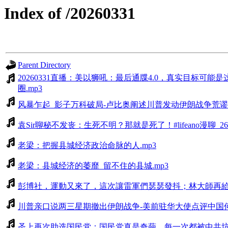
Index of /20260331
Parent Directory
20260331直播：美以狮吼：最后通牒4.0，真实目
圈.mp3
风暴乍起_影子万科破局-卢比奥阐述川普发动伊朗战争荒谬目标-Sp
袁Sir聊秘不发丧：生死不明？那就是死了！#lifeano漫聊_2603
老梁：把握县城经济政治命脉的人.mp3
老梁：县城经济的萎靡_留不住的县城.mp3
彭博社，運動又來了，這次讓雷軍們瑟瑟發抖；林大師再給中
川普亲口说两三星期撤出伊朗战争-美前驻华大使点评中国何以至
圣上再次助选国民党：国民党真是奇葩，每一次都被中共坑