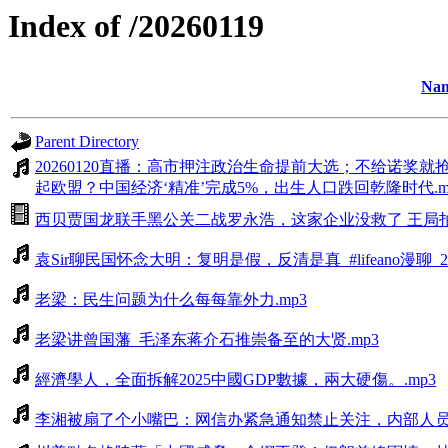
Index of /20260119
Na
Parent Directory
20260120直播：高市押注政治生命提前大选；不给诺
起欧盟？中国经济‘精准’完成5%，出生人口跌回乾隆时代.m
西贝贾国龙联手黑公关二战罗永浩，这家企业没救了 王局拍案 20
袁Sir聊民国怀念大明：复明是假，反清是真_#lifeano漫聊_260
老梁：民生问题为什么每每靠外力.mp3
老梁讲曾国藩_毛泽东蒋介石推崇备至的大贤.mp3
經濟學人，全面拆解2025中國GDP數據，兩大硬傷。.mp3
李湘被扇了个小嘴巴：网信办紧急通知禁止关注，内部人员也