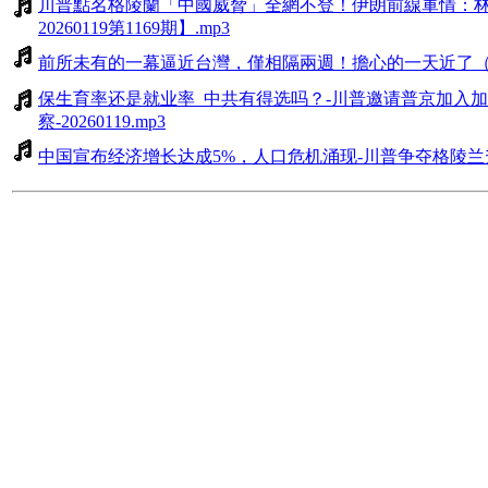
川普點名格陵蘭「中國威脅」全網不登！伊朗前線軍情：
20260119第1169期】.mp3
前所未有的一幕逼近台灣，僅相隔兩週！擔心的一天近了（文昭談古
保生育率还是就业率_中共有得选吗？-川普邀请普京加入加
察-20260119.mp3
中国宣布经济增长达成5%，人口危机涌现-川普争夺格陵兰升级_